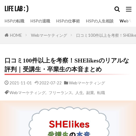
LIFE LAB : )
HSPの転職
HSPの退職
HSPの仕事術
HSPの人生相談
Webマ
Webマーケティング
口コミ100件以上を考察！SHEl
HOME
口コミ100件以上を考察！SHElikesのリアルな
評判｜受講生・卒業生の本音まとめ
2021-11-01
2022-07-22
Webマーケティング
Webマーケティング
,
フリーランス
,
人生
,
副業
,
転職