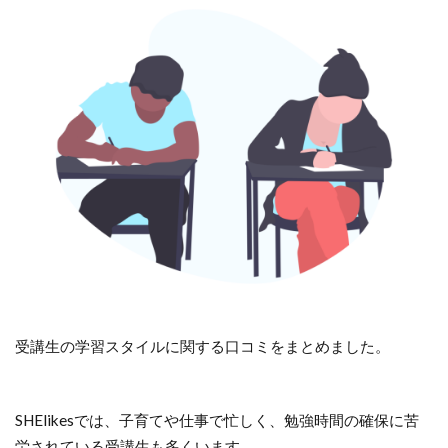
これまであまり明かされてこなかった「働く場」と
してのSHEの組織開発に関するnoteです。
https://t.co/HITDjXEtVI
— りこ_SHEinc HR/コーチ (@cheeruppereriko)
April
引用：SHE shares
12, 2021
最近ほんとに仕事楽しそうだよね
受講生の学習スタイルに関する口コミをまとめました。
ってたくさん言っていただくのですが、本当に楽し
いんです☺️
楽しくて楽しくて仕方がない☺️
SHElikesでは、子育てや仕事で忙しく、勉強時間の確保に苦
ずっと顔が☺️←こんな感じ☺️
労されている受講生も多くいます。