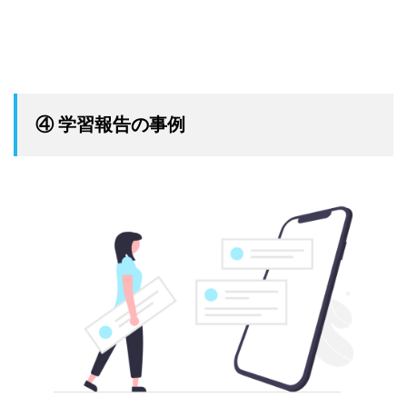
@kobaka7
④ 学習報告の事例
https://shares.she-
引用：SHE shares
inc.jp/posts/4929228
@she_officials
引用：Twitter
引用：SHE shares