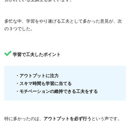
あ、ちなみにそんな楽しいお仕事SHEという会社で
できるんです☺️
多忙な中、学習をやり遂げる工夫として多かった意見が、次
wantedly貼っときます☺️
@she_officials
引用：SHE shares
の３つでした。
https://t.co/hrzzTAbQYM
— あすか｜SHE inc. (@chu_n26)
November 30, 2020
学習で工夫したポイント
・アウトプットに注力
・スキマ時間も学習に当てる
・モチベーションの維持できる工夫をする
特に多かったのは、
という声です。
アウトプットを必ず行う