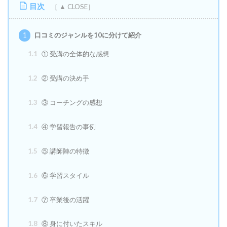
目次
1
口コミのジャンルを10に分けて紹介
1.1
① 受講の全体的な感想
1.2
② 受講の決め手
1.3
③ コーチングの感想
1.4
④ 学習報告の事例
1.5
⑤ 講師陣の特徴
1.6
⑥ 学習スタイル
1.7
⑦ 卒業後の活躍
1.8
⑧ 身に付いたスキル