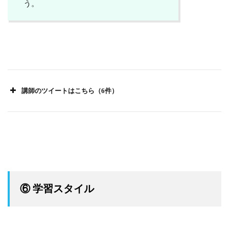
う。
講師のツイートはこちら（6件）
引用：SHE shares
人事に就任してから5ヶ月。
⑥ 学習スタイル
組織課題と自身の違和感をきっかけに、
大きな指針を決め、
多様性ある組織へ舵を切っていく事を、経営陣の覚
悟の元にやりきるとSHEは決めました。