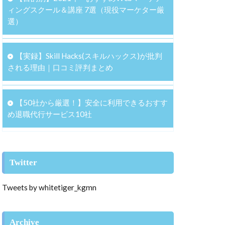
ィングスクール＆講座 7選（現役マーケター厳
選）
【実録】Skill Hacks(スキルハックス)が批判
される理由｜口コミ評判まとめ
【50社から厳選！】安全に利用できるおすす
め退職代行サービス10社
Twitter
Tweets by whitetiger_kgmn
Archive