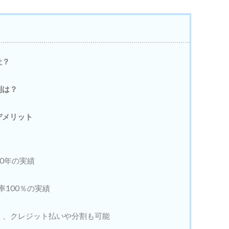
社？
判は？
デメリット
0年の実績
率100％の実績
込）、クレジット払いや分割も可能